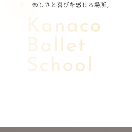
踊
る
楽
し
さ
と
喜
び
を
感
じ
る
場
所
。
Kanaco
Ballet
School