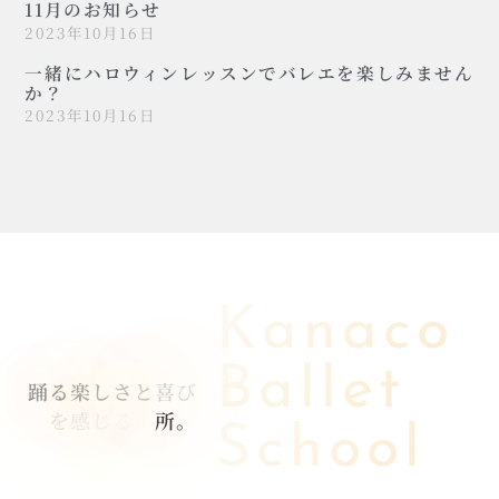
11月のお知らせ
2023年10月16日
一緒にハロウィンレッスンでバレエを楽しみません
か？
2023年10月16日
Kanaco
Ballet
踊
る
楽
し
さ
と
喜
び
を
感
じ
る
場
所
。
School