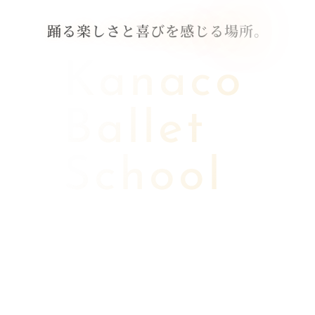
踊
る
楽
し
さ
と
喜
び
を
感
じ
る
場
所
。
Kanaco
Ballet
School