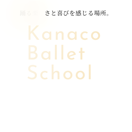
踊
る
楽
し
さ
と
喜
び
を
感
じ
る
場
所
。
Kanaco
Ballet
School