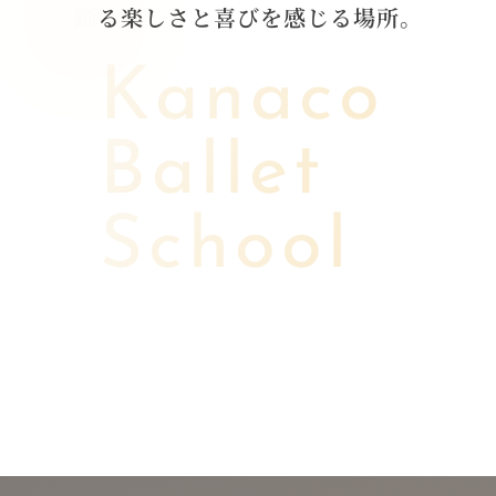
踊
る
楽
し
さ
と
喜
び
を
感
じ
る
場
所
。
Kanaco
Ballet
School