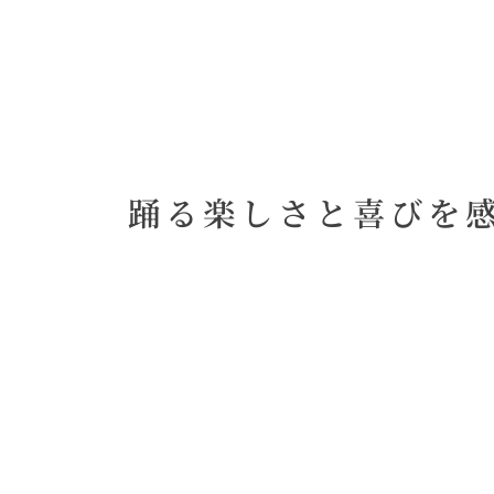
踊
る
楽
し
さ
と
喜
び
を