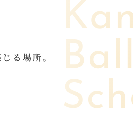
Ka
Bal
感
じ
る
場
所
。
Sch