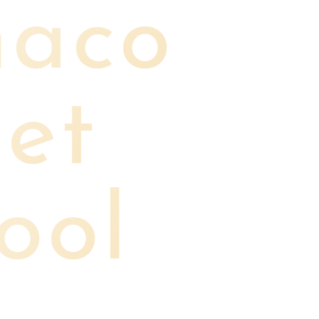
naco
let
ool