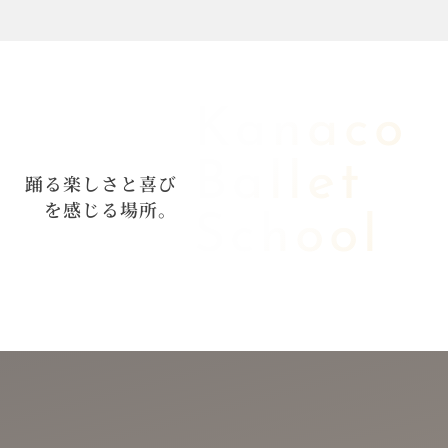
Kanaco
Ballet
踊
る
楽
し
さ
と
喜
び
を
感
じ
る
場
所
。
School